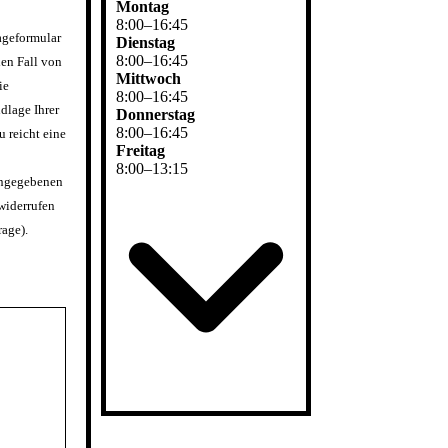
Montag
8
:
00
–
16
:
45
ageformular
Dienstag
8
:
00
–
16
:
45
en Fall von
Mittwoch
ie
8
:
00
–
16
:
45
dlage Ihrer
Donnerstag
8
:
00
–
16
:
45
u reicht eine
Freitag
8
:
00
–
13
:
15
ingegebenen
widerrufen
rage).