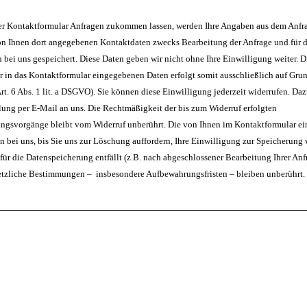
er Kontaktformular Anfragen zukommen lassen, werden Ihre Angaben aus dem Anfr
on Ihnen dort angegebenen Kontaktdaten zwecks Bearbeitung der Anfrage und für d
 bei uns gespeichert. Diese Daten geben wir nicht ohne Ihre Einwilligung weiter. D
r in das Kontaktformular eingegebenen Daten erfolgt somit ausschließlich auf Grun
rt. 6 Abs. 1 lit. a DSGVO). Sie können diese Einwilligung jederzeit widerrufen. Daz
lung per E-Mail an uns. Die Rechtmäßigkeit der bis zum Widerruf erfolgten
ungsvorgänge bleibt vom Widerruf unberührt. Die von Ihnen im Kontaktformular e
n bei uns, bis Sie uns zur Löschung auffordern, Ihre Einwilligung zur Speicherung 
für die Datenspeicherung entfällt (z.B. nach abgeschlossener Bearbeitung Ihrer Anf
tzliche Bestimmungen – insbesondere Aufbewahrungsfristen – bleiben unberührt.